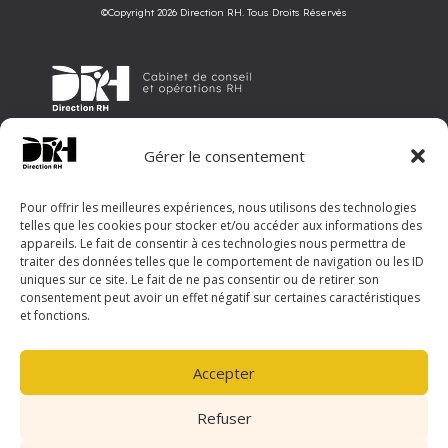
©Copyright 2026 Direction RH. Tous Droits Réservés
Direction RH est un cabinet de conseil et d’opérations en ressources
Gérer le consentement
humaines, offrant un accompagnement sur mesure aux entreprises
pour optimiser leur gestion RH et révéler leur potentiel.
©Copyright 2026 Direction RH. Tous Droits Réservés
Pour offrir les meilleures expériences, nous utilisons des technologies
telles que les cookies pour stocker et/ou accéder aux informations des
Menu
appareils. Le fait de consentir à ces technologies nous permettra de
traiter des données telles que le comportement de navigation ou les ID
Accueil
uniques sur ce site. Le fait de ne pas consentir ou de retirer son
Notre philosophie
consentement peut avoir un effet négatif sur certaines caractéristiques
Nos solutions
3
et fonctions.
Notre expertise
3
Actualités
Nous contacter
Accepter
Nous contacter
Refuser
Direction RH Essonne
24 rue des Champs, Bâtiment E – 91830 Le Coudray-Montceaux