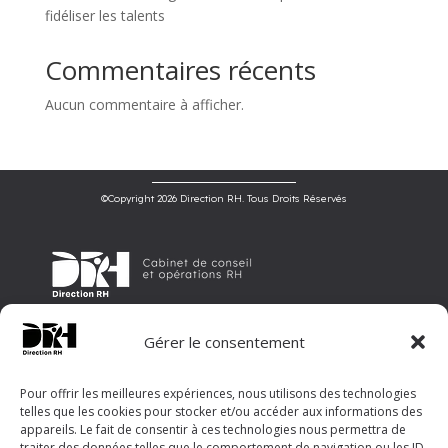
fidéliser les talents
Commentaires récents
Aucun commentaire à afficher.
©Copyright 2026 Direction RH. Tous Droits Réservés
Direction RH est un cabinet de conseil et d’opérations en ressources
Gérer le consentement
humaines, offrant un accompagnement sur mesure aux entreprises
pour optimiser leur gestion RH et révéler leur potentiel.
©Copyright 2026 Direction RH. Tous Droits Réservés
Pour offrir les meilleures expériences, nous utilisons des technologies
telles que les cookies pour stocker et/ou accéder aux informations des
Menu
appareils. Le fait de consentir à ces technologies nous permettra de
traiter des données telles que le comportement de navigation ou les ID
Accueil