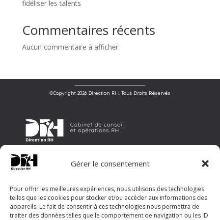
fidéliser les talents
Commentaires récents
Aucun commentaire à afficher.
©Copyright 2026 Direction RH. Tous Droits Réservés
Direction RH est un cabinet de conseil et d’opérations en ressources
Gérer le consentement
humaines, offrant un accompagnement sur mesure aux entreprises
pour optimiser leur gestion RH et révéler leur potentiel.
©Copyright 2026 Direction RH. Tous Droits Réservés
Pour offrir les meilleures expériences, nous utilisons des technologies
telles que les cookies pour stocker et/ou accéder aux informations des
Menu
appareils. Le fait de consentir à ces technologies nous permettra de
traiter des données telles que le comportement de navigation ou les ID
Accueil