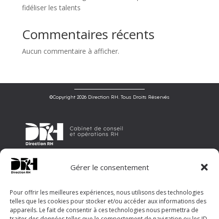
fidéliser les talents
Commentaires récents
Aucun commentaire à afficher.
©Copyright 2026 Direction RH. Tous Droits Réservés
Direction RH est un cabinet de conseil et d’opérations en ressources
Gérer le consentement
humaines, offrant un accompagnement sur mesure aux entreprises
pour optimiser leur gestion RH et révéler leur potentiel.
©Copyright 2026 Direction RH. Tous Droits Réservés
Pour offrir les meilleures expériences, nous utilisons des technologies
telles que les cookies pour stocker et/ou accéder aux informations des
Menu
appareils. Le fait de consentir à ces technologies nous permettra de
traiter des données telles que le comportement de navigation ou les ID
Accueil