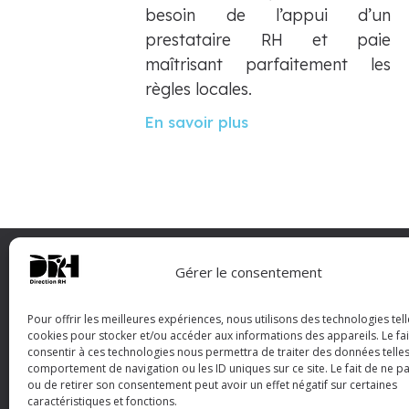
besoin de l’appui d’un
prestataire RH et paie
maîtrisant parfaitement les
règles locales.
En savoir plus
Gérer le consentement
Pour offrir les meilleures expériences, nous utilisons des technologies tell
cookies pour stocker et/ou accéder aux informations des appareils. Le fai
Direction RH est un cabinet de consei
consentir à ces technologies nous permettra de traiter des données telles
d’opérations en ressources humaines, offra
comportement de navigation ou les ID uniques sur ce site. Le fait de ne p
accompagnement sur mesure aux entreprises
ou de retirer son consentement peut avoir un effet négatif sur certaines
optimiser leur gestion RH et révéler leur potentie
caractéristiques et fonctions.