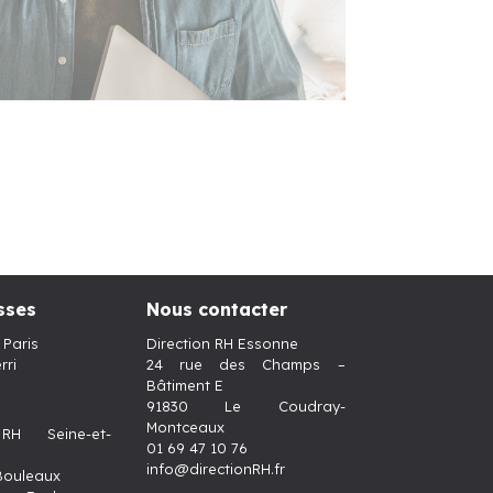
sses
Nous contacter
 Paris
Direction RH Essonne
rri
24 rue des Champs –
Bâtiment E
91830 Le Coudray-
Montceaux
 RH Seine-et-
01 69 47 10 76
info@directionRH.fr
 Bouleaux