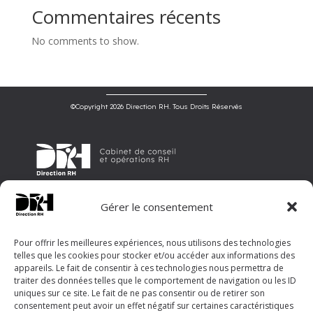
Commentaires récents
No comments to show.
©Copyright 2026 Direction RH. Tous Droits Réservés
Direction RH est un cabinet de conseil et d’opérations en ressources
Gérer le consentement
humaines, offrant un accompagnement sur mesure aux entreprises
pour optimiser leur gestion RH et révéler leur potentiel.
©Copyright 2026 Direction RH. Tous Droits Réservés
Pour offrir les meilleures expériences, nous utilisons des technologies
telles que les cookies pour stocker et/ou accéder aux informations des
Menu
appareils. Le fait de consentir à ces technologies nous permettra de
traiter des données telles que le comportement de navigation ou les ID
Accueil
uniques sur ce site. Le fait de ne pas consentir ou de retirer son
Notre philosophie
consentement peut avoir un effet négatif sur certaines caractéristiques
Nos solutions
3